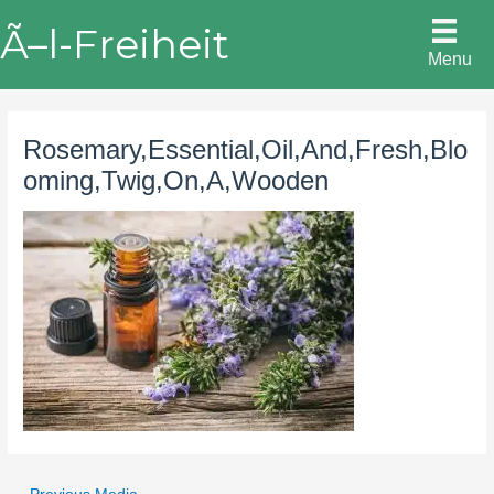
Skip
Ã–l-Freiheit
to
Menu
content
Rosemary,Essential,Oil,And,Fresh,Blo
oming,Twig,On,A,Wooden