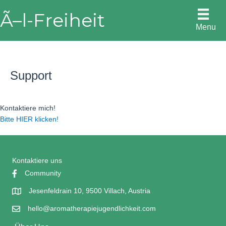
Skip
Ã–l-Freiheit
to
Menu
content
Support
Kontaktiere mich!
Bitte HIER klicken!
Kontaktiere uns
Community
Jesenfeldrain 10, 9500 Villach, Austria
hello@aromatherapiejugendlichkeit.com