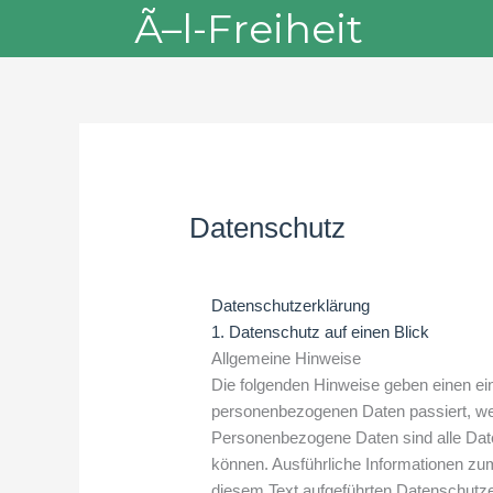
Skip
Ã–l-Freiheit
to
content
Datenschutz
Datenschutzerklärung
1. Datenschutz auf einen Blick
Allgemeine Hinweise
Die folgenden Hinweise geben einen ein
personenbezogenen Daten passiert, w
Personenbezogene Daten sind alle Daten
können. Ausführliche Informationen z
diesem Text aufgeführten Datenschutze