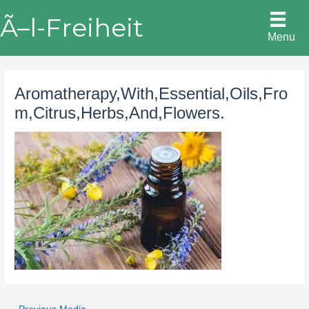
Skip
Ã–l-Freiheit
to
Menu
content
Aromatherapy,With,Essential,Oils,Fro
m,Citrus,Herbs,And,Flowers.