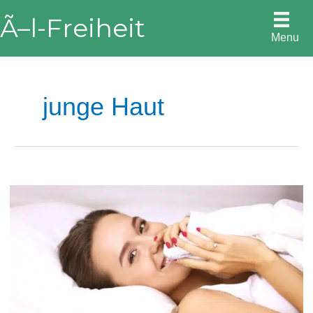
Skip
Ã–l-Freiheit
to
Menu
content
junge Haut