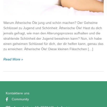
Warum Ätherische Öle jung und schön machen? Der Geheime
Schlüssel zu Jugend und Schönheit: Ätherische Öle! Hast du dich
jemals gefragt, wie man den Alterungsprozess aufhalten und die
strahlende Schönheit der Jugend bewahren kann? Nun, ich habe
einen geheimen Schlüssel für dich, der dir helfen kann, genau das
zu erreichen: Ätherische Öle! Diese kleinen Fläschchen […]
Warum
Read More »
ätherische
Öle
jung
und
schön
machen?
Kontaktiere uns
Community