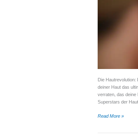
Die Hautrevolution: 
deiner Haut das ult
verraten, das deine
Superstars der Hautp
Die
Read More »
Hautrevolution:
Die
unglaublichen