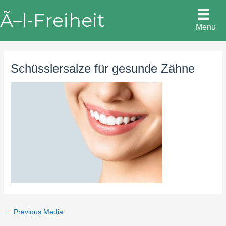
Skip
Ã–l-Freiheit
to
Menu
content
Schüsslersalze für gesunde Zähne
←
Previous Media