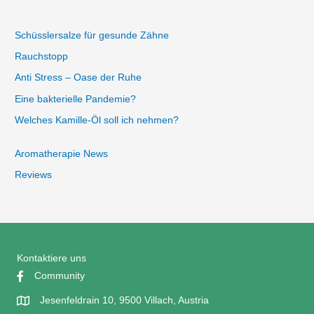
Schüsslersalze für gesunde Zähne
Rauchstopp
Anti Stress – Oase der Ruhe
Eine bakterielle Pandemie?
Welches Kamille-Öl soll ich nehmen?
Aromatherapie News
Reviews
Kontaktiere uns
Community
Jesenfeldrain 10, 9500 Villach, Austria