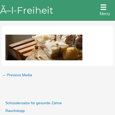
Skip
Ã–l-Freiheit
to
Menu
content
←
Previous Media
Schüsslersalze für gesunde Zähne
Rauchstopp