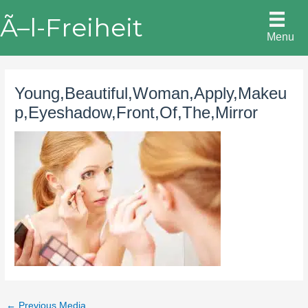
Skip
Ã–l-Freiheit
to
Menu
content
Young,Beautiful,Woman,Apply,Makeu
p,Eyeshadow,Front,Of,The,Mirror
←
Previous Media