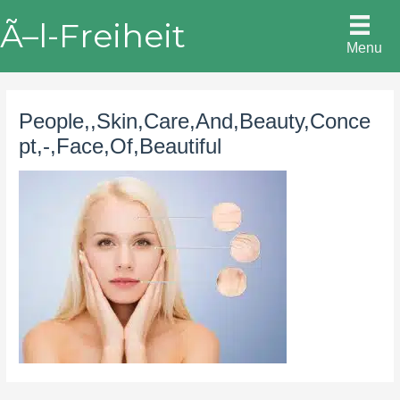
Skip
Ã–l-Freiheit
to
Menu
content
People,,Skin,Care,And,Beauty,Conce
pt,-,Face,Of,Beautiful