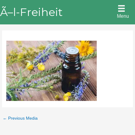
Skip
Ã–l-Freiheit
to
Menu
content
←
Previous Media