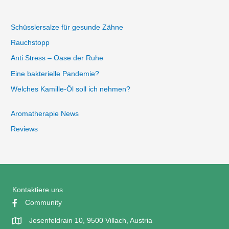
Schüsslersalze für gesunde Zähne
Rauchstopp
Anti Stress – Oase der Ruhe
Eine bakterielle Pandemie?
Welches Kamille-Öl soll ich nehmen?
Aromatherapie News
Reviews
Kontaktiere uns
Community
Jesenfeldrain 10, 9500 Villach, Austria