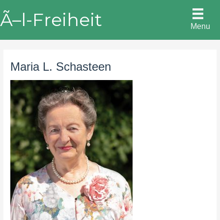
Skip
Ã–l-Freiheit
to
Menu
content
Maria L. Schasteen